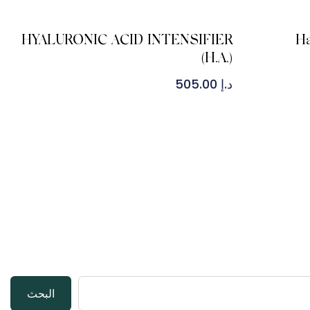
HYALURONIC ACID INTENSIFIER
Ha
(H.A.)
د.إ
505.00
البحث