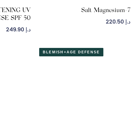
TENING UV
7-Salt Magnesium
SE SPF 50
د.إ
220.50
د.إ
249.90
BLEMISH+AGE DEFENSE