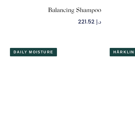
Balancing Shampoo
د.إ
221.52
DAILY MOISTURE
HÅRKLIN