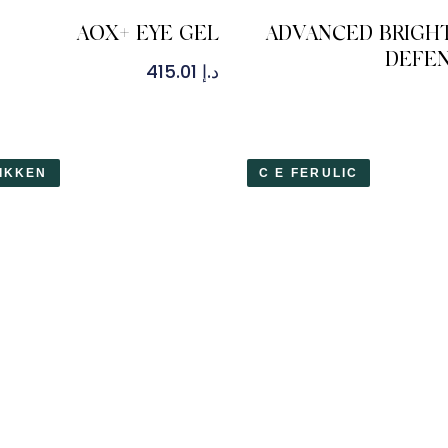
AOX+ EYE GEL
ADVANCED BRIGH
DEFEN
د.إ
415.01
IKKEN
C E FERULIC