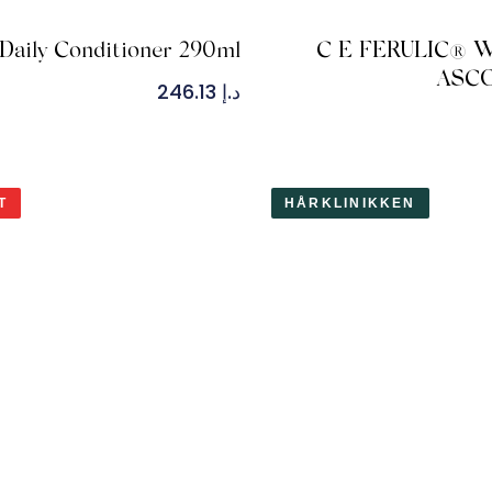
Daily Conditioner 290ml
C E FERULIC® W
ASCO
د.إ
246.13
T
HÅRKLINIKKEN