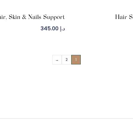
ir, Skin & Nails Support
Hair 
د.إ
345.00
→
2
1