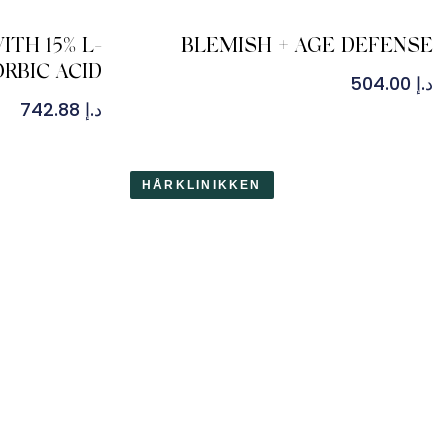
ITH 15% L-
BLEMISH + AGE DEFENSE
RBIC ACID
د.إ
504.00
د.إ
742.88
HÅRKLINIKKEN