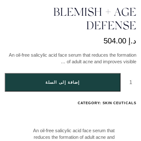
BL
An oil-free salicylic acid fac
o
 إلى السلة
An oil-free salicyl
reduces the forma