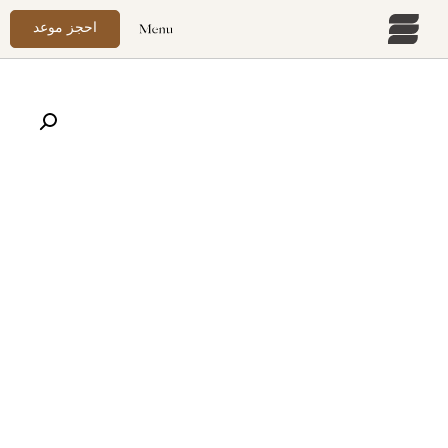
احجز موعد