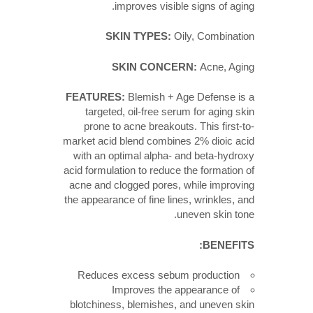
improves 
SKIN TYP
SKIN C
FEATURES:
Blemi
targeted, oil-fr
prone to acne br
market acid blend c
with an optimal a
acid formulation to 
acne and clogged p
the appearance of fi
Reduces excess 
Improves 
blotchiness, blemi