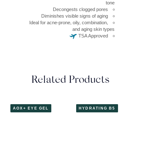
Deconge
Diminishes vis
Ideal for acne-prone
Related 
AOX+ EYE GEL